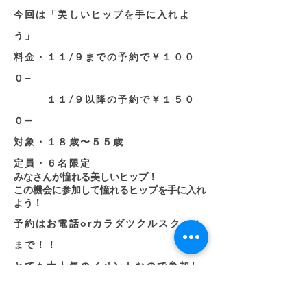
​今回は「美しいヒップを手に入れよ
う」
料金・１１/９までの予約で￥１００
０−
１１/９以降の予約で￥１５０
０➖
対象・１８歳〜５５歳
定員・６名限定
みなさんが憧れる美しいヒップ！
​この機会に参加して憧れるヒップを手に入れ
よう！
予約はお電話orカラダツクルスクール
まで
！！
​とても大人気のイベントなので参加し
たい方はお早めにご予約してくださ